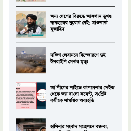
অন্য দেশের বিরুদ্ধে আফগান ভূখণ্ড
ব্যবহারের সুযোগ নেই: মাওলানা
মুজাহিদ
দক্ষিণ লেবাননে বিস্ফোরণে দুই
ইসরাইলি সেনার মৃত্যু
আ’লীগের লাইভে কালবেলার পেইজ
থেকে জয় বাংলা কমেন্ট, সংশ্লিষ্ট
কর্মীকে সাময়িক অব্যহতি
হাসিনার সংবাদ সম্মেলনে বক্তব্য,