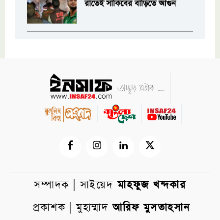
রাতেই সাকিবের বাড়িতে আগুন
সম্পাদক | সাইয়েদ
মাহফুজ খন্দকার
প্রকাশক | মুহাম্মাদ
আরিফ মুসতাহসান