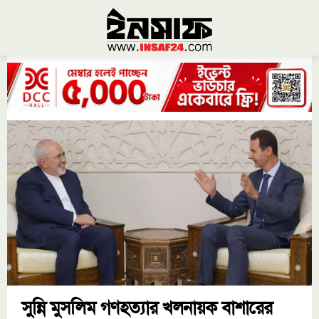
সুন্নি মুসলিম গণহত্যার খলনায়ক বাশারের