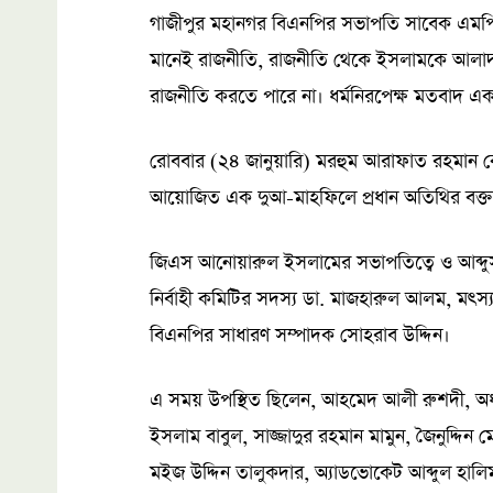
গাজীপুর মহানগর বিএনপির সভাপতি সাবেক এমপি ব
মানেই রাজনীতি, রাজনীতি থেকে ইসলামকে আলাদা
রাজনীতি করতে পারে না। ধর্মনিরপেক্ষ মতবাদ এ
রোববার (২৪ জানুয়ারি) মরহুম আরাফাত রহমান কোক
আয়োজিত এক দুআ-মাহফিলে প্রধান অতিথির বক্ত
জিএস আনোয়ারুল ইসলামের সভাপতিত্বে ও আব্দুস 
নির্বাহী কমিটির সদস্য ডা. মাজহারুল আলম, মৎস্য
বিএনপির সাধারণ সম্পাদক সোহরাব উদ্দিন।
এ সময় উপস্থিত ছিলেন, আহমেদ আলী রুশদী, অধ্
ইসলাম বাবুল, সাজ্জাদুর রহমান মামুন, জৈনুদ্দি
মইজ উদ্দিন তালুকদার, অ্যাডভোকেট আব্দুল হালিম 