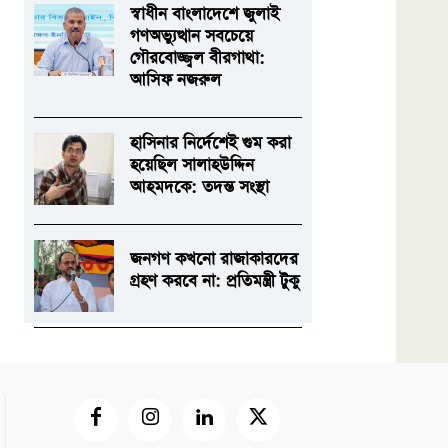
স্বাধীন বাংলাদেশে জুলাই
গণঅভ্যুত্থান সবচেয়ে
গৌরবোজ্জ্বল বীরগাথা:
আসিফ নজরুল
হাসিনার নির্দেশেই গুম করা
হয়েছিল সালাহউদ্দিন
আহমদকে: তদন্ত সংস্থা
জনগণ কখনো রাজাকারদের
গ্রহণ করবে না: প্রতিমন্ত্রী টুকু