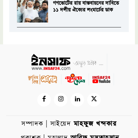
গণভোটের রায় বাস্তবায়নের দাবিতে
১১ দলীয় ঐক্যের লংমার্চের ডাক
সম্পাদক | সাইয়েদ
মাহফুজ খন্দকার
প্রকাশক | মুহাম্মাদ
আরিফ মুসতাহসান