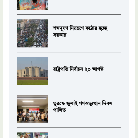
শব্দদূষণ নিয়ন্ত্রণে কঠোর হচ্ছে
সরকার
রাষ্ট্রপতি নির্বাচন ২০ আগস্ট
তুরস্কে জুলাই গণঅভ্যুত্থান দিবস
পালিত