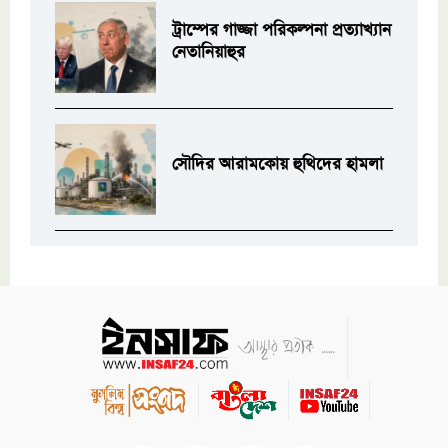
ট্রাম্পের গাজ্জা পরিকল্পনা প্রত্যাখ্যান
নেতানিয়াহুর
সৌদির আরামকোয় হুথিদের হামলা