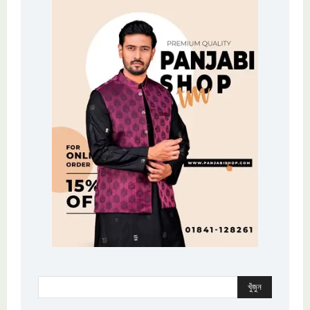
খুঁজুন