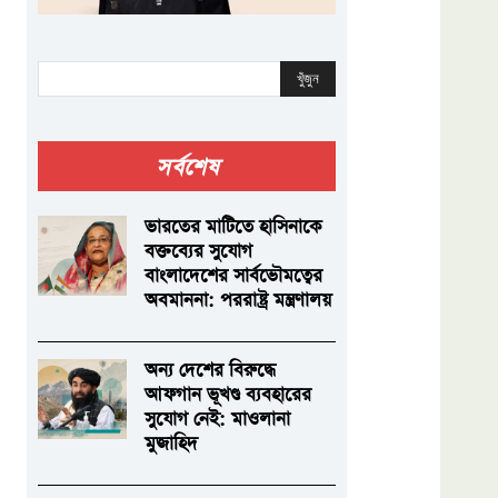
খুঁজুন
সর্বশেষ
ভারতের মাটিতে হাসিনাকে
বক্তব্যের সুযোগ
বাংলাদেশের সার্বভৌমত্বের
অবমাননা: পররাষ্ট্র মন্ত্রণালয়
অন্য দেশের বিরুদ্ধে
আফগান ভূখণ্ড ব্যবহারের
সুযোগ নেই: মাওলানা
মুজাহিদ