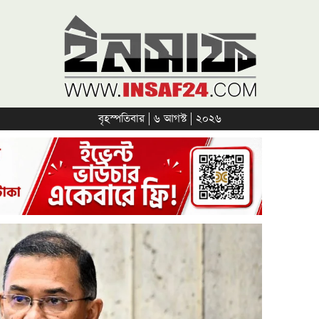
বৃহস্পতিবার | ৬ আগস্ট | ২০২৬