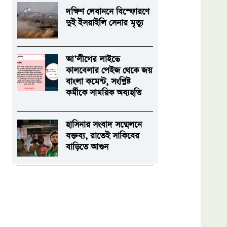
দক্ষিণ লেবাননে বিস্ফোরণে
দুই ইসরাইলি সেনার মৃত্যু
আ’লীগের লাইভে
কালবেলার পেইজ থেকে জয়
বাংলা কমেন্ট, সংশ্লিষ্ট
কর্মীকে সাময়িক অব্যহতি
হাসিনার সংবাদ সম্মেলনে
বক্তব্য, রাতেই সাকিবের
বাড়িতে আগুন