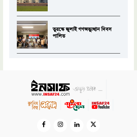
তুরস্কে জুলাই গণঅভ্যুত্থান দিবস
পালিত