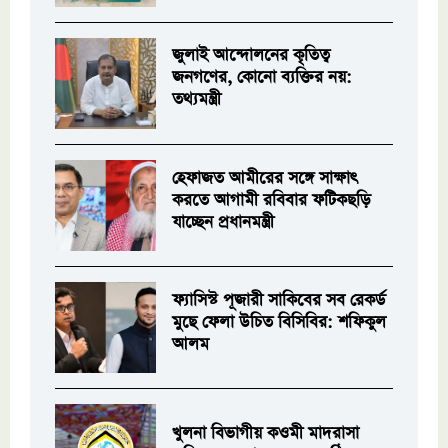
জুলাই আন্দোলনের কৃতিত্ব
জনগণের, কোনো ব্যক্তির নয়:
তথ্যমন্ত্রী
হেফাজত আমীরের সঙ্গে সাক্ষাৎ
করতে আগামী রবিবার ফটিকছড়ি
যাচ্ছেন প্রধানমন্ত্রী
ফ্যাসিস্ট পূজারী সাকিবের সব রেকর্ড
মুছে ফেলা উচিত বিসিবির: শফিকুল
আলম
খুলনা বিভাগীয় কওমী মাদরাসা