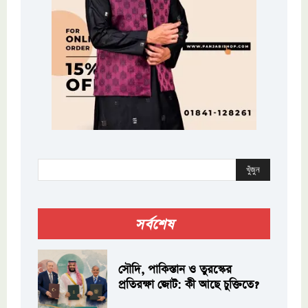
খুঁজুন
সর্বশেষ
সৌদি, পাকিস্তান ও তুরস্কের
প্রতিরক্ষা জোট: কী আছে চুক্তিতে?