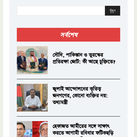
খুঁজুন
সর্বশেষ
সৌদি, পাকিস্তান ও তুরস্কের
প্রতিরক্ষা জোট: কী আছে চুক্তিতে?
জুলাই আন্দোলনের কৃতিত্ব
জনগণের, কোনো ব্যক্তির নয়:
তথ্যমন্ত্রী
হেফাজত আমীরের সঙ্গে সাক্ষাৎ
করতে আগামী রবিবার ফটিকছড়ি