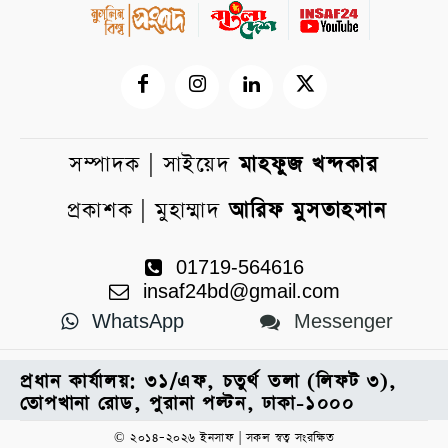
সম্পাদক | সাইয়েদ
মাহফুজ খন্দকার
প্রকাশক | মুহাম্মাদ
আরিফ মুসতাহসান
01719-564616
insaf24bd@gmail.com
WhatsApp
Messenger
প্রধান কার্যালয়: ৩১/এফ, চতুর্থ তলা (লিফট ৩),
তোপখানা রোড, পুরানা পল্টন, ঢাকা-১০০০
© ২০১৪–২০২৬ ইনসাফ | সকল স্বত্ব সংরক্ষিত