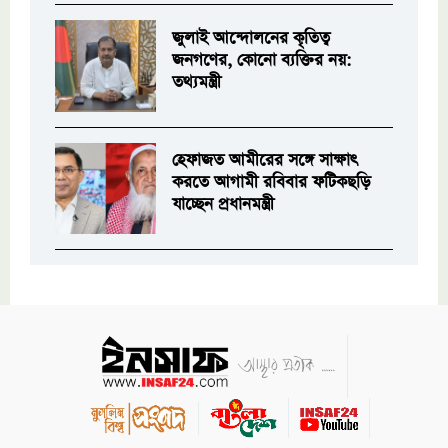
জুলাই আন্দোলনের কৃতিত্ব
জনগণের, কোনো ব্যক্তির নয়:
তথ্যমন্ত্রী
হেফাজত আমীরের সঙ্গে সাক্ষাৎ
করতে আগামী রবিবার ফটিকছড়ি
যাচ্ছেন প্রধানমন্ত্রী