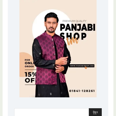
খুঁজুন