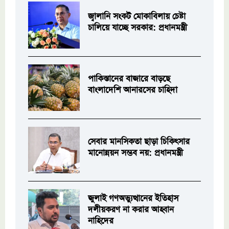
জ্বালানি সংকট মোকাবিলায় চেষ্টা
চালিয়ে যাচ্ছে সরকার: প্রধানমন্ত্রী
পাকিস্তানের বাজারে বাড়ছে
বাংলাদেশি আনারসের চাহিদা
সেবার মানসিকতা ছাড়া চিকিৎসার
মানোন্নয়ন সম্ভব নয়: প্রধানমন্ত্রী
জুলাই গণঅভ্যুত্থানের ইতিহাস
দলীয়করণ না করার আহ্বান
নাহিদের