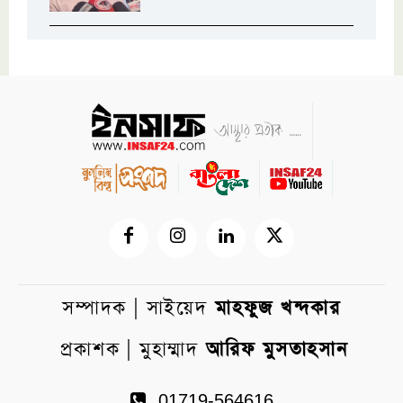
সম্পাদক | সাইয়েদ
মাহফুজ খন্দকার
প্রকাশক | মুহাম্মাদ
আরিফ মুসতাহসান
01719-564616