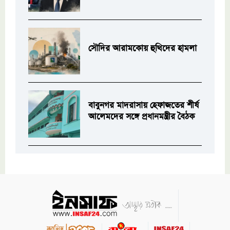
সৌদির আরামকোয় হুথিদের হামলা
বাবুনগর মাদরাসায় হেফাজতের শীর্ষ
আলেমদের সঙ্গে প্রধানমন্ত্রীর বৈঠক