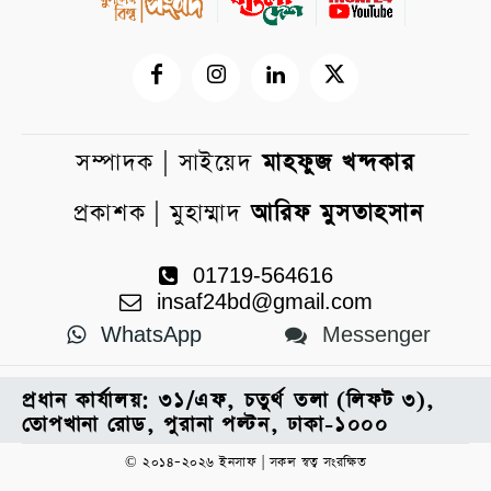
সম্পাদক | সাইয়েদ
মাহফুজ খন্দকার
প্রকাশক | মুহাম্মাদ
আরিফ মুসতাহসান
01719-564616
insaf24bd@gmail.com
WhatsApp
Messenger
প্রধান কার্যালয়: ৩১/এফ, চতুর্থ তলা (লিফট ৩),
তোপখানা রোড, পুরানা পল্টন, ঢাকা-১০০০
© ২০১৪–২০২৬ ইনসাফ | সকল স্বত্ব সংরক্ষিত