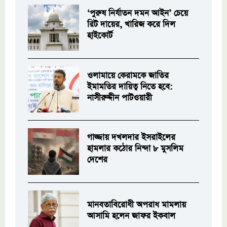
‘পুরুষ নির্যাতন দমন আইন’ চেয়ে
রিট দায়ের, খারিজ করে দিল
হাইকোর্ট
ওলামায়ে কেরামকে জাতির
ইমামতির দায়িত্ব নিতে হবে:
নাসীরুদ্দীন পাটওয়ারী
গাজ্জায় দখলদার ইসরাইলের
হামলার কঠোর নিন্দা ৮ মুসলিম
দেশের
মানবতাবিরোধী অপরাধ মামলায়
আসামি হলেন জাফর ইকবাল