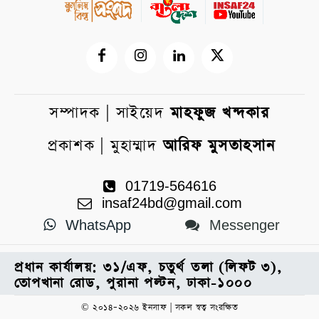
সম্পাদক | সাইয়েদ
মাহফুজ খন্দকার
প্রকাশক | মুহাম্মাদ
আরিফ মুসতাহসান
01719-564616
insaf24bd@gmail.com
WhatsApp
Messenger
প্রধান কার্যালয়: ৩১/এফ, চতুর্থ তলা (লিফট ৩),
তোপখানা রোড, পুরানা পল্টন, ঢাকা-১০০০
© ২০১৪–২০২৬ ইনসাফ | সকল স্বত্ব সংরক্ষিত