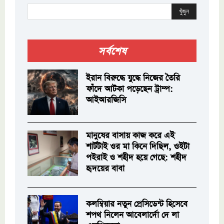
খুঁজুন
সর্বশেষ
ইরান বিরুদ্ধে যুদ্ধে নিজের তৈরি
ফাঁদে আটকা পড়েছেন ট্রাম্প:
আইআরজিসি
মানুষের বাসায় কাজ করে এই
শার্টটাই ওর মা কিনে দিছিল, ওইটা
পইরাই ও শহীদ হয়ে গেছে: শহীদ
হৃদয়ের বাবা
কলম্বিয়ার নতুন প্রেসিডেন্ট হিসেবে
শপথ নিলেন আবেলার্দো দে লা