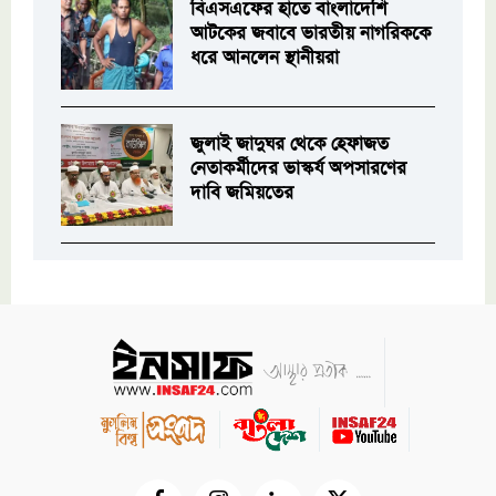
বিএসএফের হাতে বাংলাদেশি
আটকের জবাবে ভারতীয় নাগরিককে
ধরে আনলেন স্থানীয়রা
জুলাই জাদুঘর থেকে হেফাজত
নেতাকর্মীদের ভাস্কর্য অপসারণের
দাবি জমিয়তের