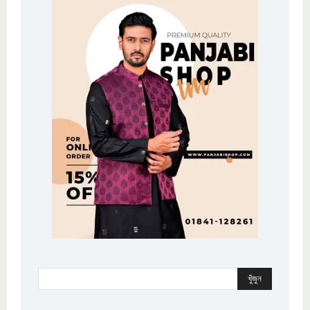
খুঁজুন