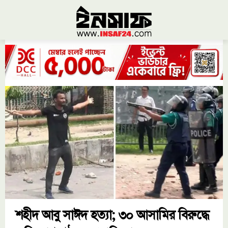
শহীদ আবু সাঈদ হত্যা; ৩০ আসামির বিরুদ্ধে