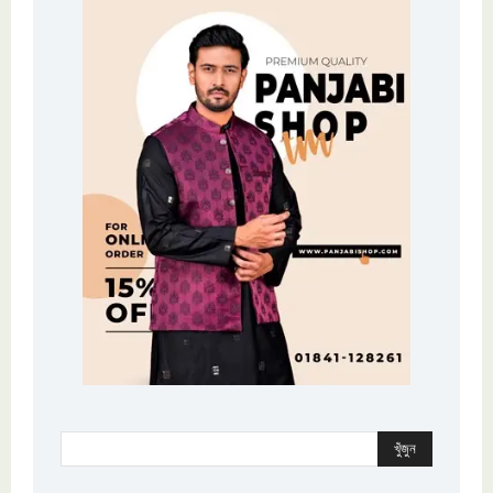
খুঁজুন