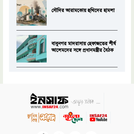
সৌদির আরামকোয় হুথিদের হামলা
বাবুনগর মাদরাসায় হেফাজতের শীর্ষ
আলেমদের সঙ্গে প্রধানমন্ত্রীর বৈঠক