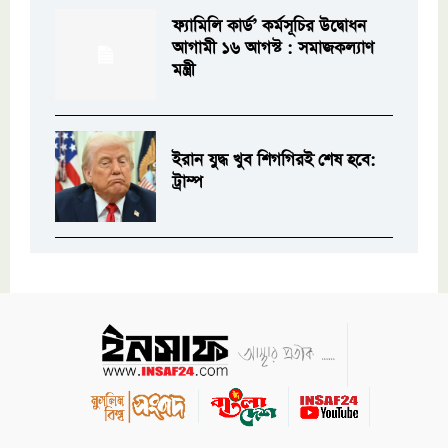
ফ্যামিলি কার্ড’ কর্মসূচির উদ্বোধন
আগামী ১৬ আগস্ট : সমাজকল্যাণ
মন্ত্রী
ইরান যুদ্ধ খুব শিগগিরই শেষ হবে:
ট্রাম্প