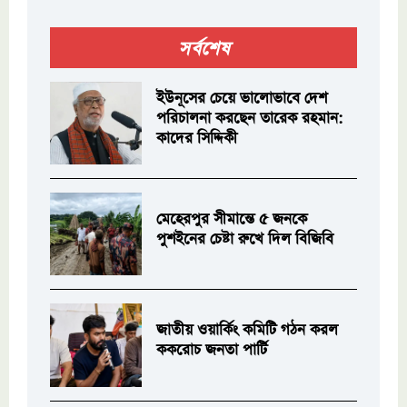
সর্বশেষ
ইউনূসের চেয়ে ভালোভাবে দেশ
পরিচালনা করছেন তারেক রহমান:
কাদের সিদ্দিকী
মেহেরপুর সীমান্তে ৫ জনকে
পুশইনের চেষ্টা রুখে দিল বিজিবি
জাতীয় ওয়ার্কিং কমিটি গঠন করল
ককরোচ জনতা পার্টি