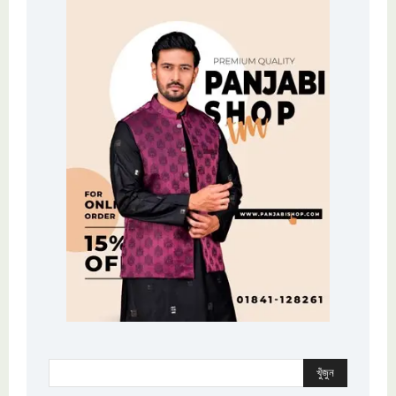
খুঁজুন