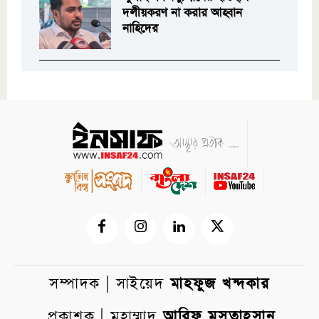
দলীয়করণ না করার আহ্বান
নাহিদের
সম্পাদক | সাইয়েদ
মাহফুজ খন্দকার
প্রকাশক | মুহাম্মাদ
আরিফ মুসতাহসান