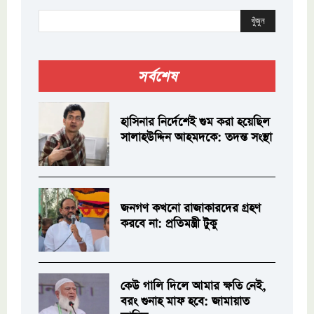
খুঁজুন
সর্বশেষ
হাসিনার নির্দেশেই গুম করা হয়েছিল
সালাহউদ্দিন আহমদকে: তদন্ত সংস্থা
জনগণ কখনো রাজাকারদের গ্রহণ
করবে না: প্রতিমন্ত্রী টুকু
কেউ গালি দিলে আমার ক্ষতি নেই,
বরং গুনাহ মাফ হবে: জামায়াত