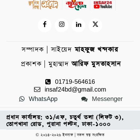
সম্পাদক | সাইয়েদ
মাহফুজ খন্দকার
প্রকাশক | মুহাম্মাদ
আরিফ মুসতাহসান
01719-564616
insaf24bd@gmail.com
WhatsApp
Messenger
প্রধান কার্যালয়: ৩১/এফ, চতুর্থ তলা (লিফট ৩),
তোপখানা রোড, পুরানা পল্টন, ঢাকা-১০০০
© ২০১৪–২০২৬ ইনসাফ | সকল স্বত্ব সংরক্ষিত