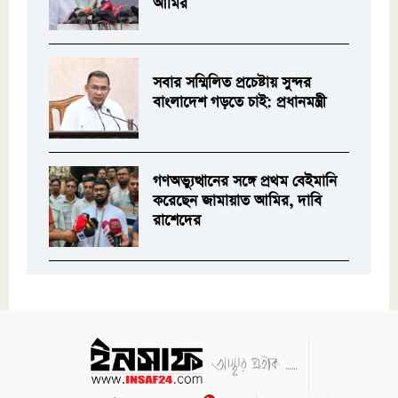
আমির
সবার সম্মিলিত প্রচেষ্টায় সুন্দর
বাংলাদেশ গড়তে চাই: প্রধানমন্ত্রী
গণঅভ্যুত্থানের সঙ্গে প্রথম বেইমানি
করেছেন জামায়াত আমির, দাবি
রাশেদের