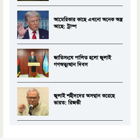
আমেরিকার কাছে এখনো অনেক অস্ত্র
আছে: ট্রাম্প
জাতিসংঘে পালিত হলো জুলাই
গণঅভ্যুত্থান দিবস
জুলাই শহীদদের অসম্মান করেছে
ভারত: রিজভী