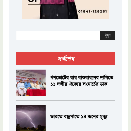
খুঁজুন
সর্বশেষ
গণভোটের রায় বাস্তবায়নের দাবিতে
১১ দলীয় ঐক্যের লংমার্চের ডাক
ভারতে বজ্রপাতে ১৪ জনের মৃত্যু