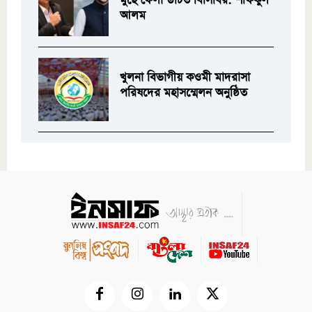
মুছে ফেলা উচিত বিসিবির: শফিকুল
আলম
খুলনা বিভাগীয় কওমী মাদরাসা
পরিষদের মহাসম্মেলন অনুষ্ঠিত