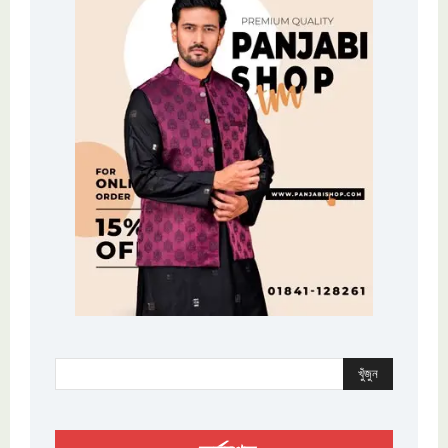
খুঁজুন