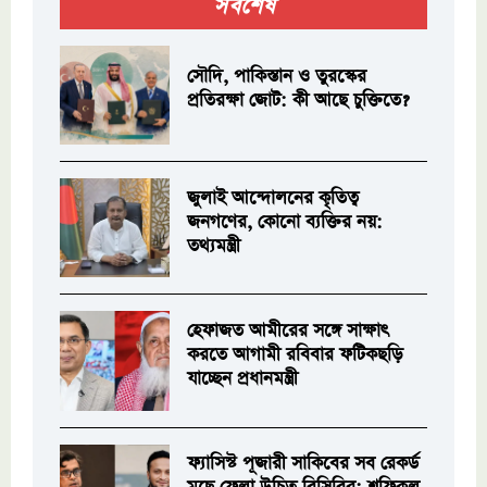
সর্বশেষ
সৌদি, পাকিস্তান ও তুরস্কের
প্রতিরক্ষা জোট: কী আছে চুক্তিতে?
জুলাই আন্দোলনের কৃতিত্ব
জনগণের, কোনো ব্যক্তির নয়:
তথ্যমন্ত্রী
হেফাজত আমীরের সঙ্গে সাক্ষাৎ
করতে আগামী রবিবার ফটিকছড়ি
যাচ্ছেন প্রধানমন্ত্রী
ফ্যাসিস্ট পূজারী সাকিবের সব রেকর্ড