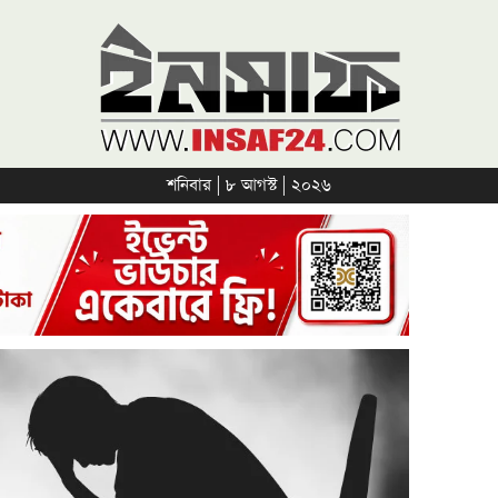
শনিবার | ৮ আগস্ট | ২০২৬