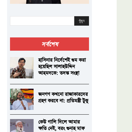
খুঁজুন
সর্বশেষ
হাসিনার নির্দেশেই গুম করা
হয়েছিল সালাহউদ্দিন
আহমদকে: তদন্ত সংস্থা
জনগণ কখনো রাজাকারদের
গ্রহণ করবে না: প্রতিমন্ত্রী টুকু
কেউ গালি দিলে আমার
ক্ষতি নেই, বরং গুনাহ মাফ