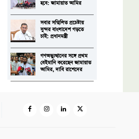
হবে: জামায়াত আমির
সবার সম্মিলিত প্রচেষ্টায়
সুন্দর বাংলাদেশ গড়তে
চাই: প্রধানমন্ত্রী
গণঅভ্যুত্থানের সঙ্গে প্রথম
বেইমানি করেছেন জামায়াত
আমির, দাবি রাশেদের