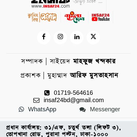
সম্পাদক | সাইয়েদ
মাহফুজ খন্দকার
প্রকাশক | মুহাম্মাদ
আরিফ মুসতাহসান
01719-564616
insaf24bd@gmail.com
WhatsApp
Messenger
প্রধান কার্যালয়: ৩১/এফ, চতুর্থ তলা (লিফট ৩),
তোপখানা রোড, পুরানা পল্টন, ঢাকা-১০০০