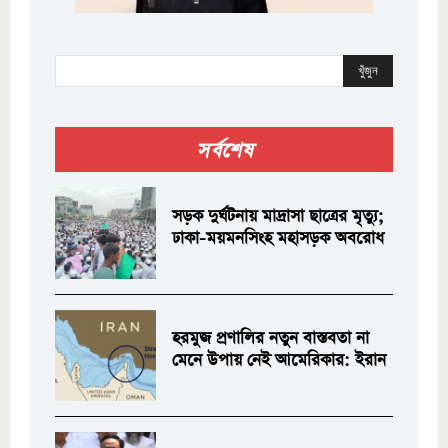
খুঁজুন
সর্বশেষ
সড়ক দুর্ঘটনায় মাদ্রাসা ছাত্রের মৃত্যু;
ঢাকা-ময়মনসিংহ মহাসড়ক অবরোধ
হরমুজ প্রণালির নতুন বাস্তবতা না
মেনে উপায় নেই আমেরিকার: ইরান