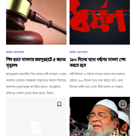
আইন-আদালত
আইন-আদালত
শিশু হত্যা মামলায় জয়পুরহাটে ৫ জনের
১৮০ দিনের মধ্যে ধর্ষণের মামলা শেষ
মৃত্যুদণ্ড
করতে হবে
জয়পুরহাটে আলোচিত শিশু আরাধা রাণী অপহরণ ও হত্যা
নারী নির্যাতন ও ধর্ষণের ঘটনায় দায়ের করা মামলার
মামলায় সোমবার পাঁচজনকে মৃত্যুদণ্ডের আদেশ দিয়েছে
প্রক্রিয়া ১৮০ দিনের মধ্যে শেষ করতে হবে। কোন
আদালত।মৃত্যুদণ্ডপ্রাপ্ত আসামিরা হলেন- উপজেলার
বিচারক বদলি হয়ে গেলে তিনি মামলা যে অবস্থায়...
রশিদপুর মোলান গ্রামের উত্তম কুমার, বিরেশ...