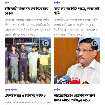
দেশ
জাতীয়
হাটহাজারী মাদরাসার ছাত্র বিক্ষোভের
‘তারা চায় অস্ত্র বিক্রি করতে, আমরা চাই
নেপথ্য
শান্তি’
সোমবার (১২ অক্টোবর) হেফাজতে ইসলামের কেন্দ্রীয়
পররাষ্ট্রমন্ত্রী ড. এ কে আব্দুল মোমেন বলেছেন, মার্কিন
প্রশিক্ষণ সম্পাদক মুফতী হারুন ইজহার চৌধুরী, কেন্দ্রীয়
উপ পররাষ্ট্রমন্ত্রীর ঢাকা সফরে রোহিঙ্গা প্রত্যাবাসনের
নেতা মাওলানা মীর ইদরীস নদভীসহ বেশ কয়েকজনকে
বিষয়টি গুরুত্বের সঙ্গে আলোচনা হবে। বাংলাদেশের
গ্রেপ্তারের প্রতিবাদে আবারো উত্তাল...
একমাত্র চাওয়া রোহিঙ্গাদের দ্রুত...
জেলা সংবাদ
জাতীয়
টেকনাফে অস্ত্র ও ইয়াবাসহ আটক ৫
ভারতের বিজেপি প্রতিনিধি দল ঢাকা
সফরে আসবে: ওবায়দুল কাদের
কক্সবাজারের টেকনাফে আট রাউন্ড গুলি এবং ৪০ হাজার