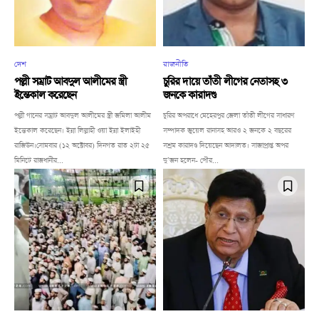
দেশ
রাজনীতি
পল্লী সম্রাট আবদুল আলীমের স্ত্রী
চুরির দায়ে তাঁতী লীগের নেতাসহ ৩
ইন্তেকাল করেছেন
জনকে কারাদণ্ড
পল্লী গানের সম্রাট আবদুল আলীমের স্ত্রী জমিলা আলীম
চুরির অপরাধে মেহেরপুর জেলা তাঁতী লীগের সাধারণ
ইন্তেকাল করেছেন। ইন্না লিল্লাহী ওয়া ইন্না ইলাইহী
সম্পাদক জুয়েল রানাসহ আরও ২ জনকে ২ বছরের
রাজিউন।সোমবার (১২ অক্টোবর) দিনগত রাত ২টা ২৫
সশ্রম কারাদণ্ড দিয়েছেন আদালত। সাজাপ্রাপ্ত অপর
মিনিটে রাজধানীর...
দু’জন হলেন- পৌর...