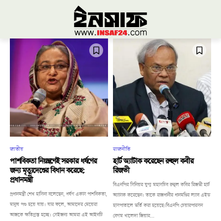
জাতীয়
রাজনীতি
পাশবিকতা নিয়ন্ত্রণেই সরকার ধর্ষণের
হার্ট অ্যাটাক করেছেন রুহুল কবীর
জন্য মৃত্যুদেণ্ডের বিধান করেছে:
রিজভী
প্রধানমন্ত্রী
বিএনপির সিনিয়র যুগ্ম মহাসচিব রুহুল কবির রিজভী হার্ট
প্রধানমন্ত্রী শেখ হাসিনা বলেছেন, ধর্ষণ একটা পাশবিকতা,
অ্যাটাক করেছেন। তাকে রাজধানীর ধানমণ্ডির ল্যাব এইড
মানুষ পশু হয়ে যায়। যার ফলে, আমাদের মেয়েরা
হাসপাতালে ভর্তি করা হয়েছে।বিএনপি চেয়ারপারসন
আজকে ক্ষতিগ্রস্ত হচ্ছে। সেইজন্য আমরা এই আইনটি
বেগম খালেদা জিয়ার...