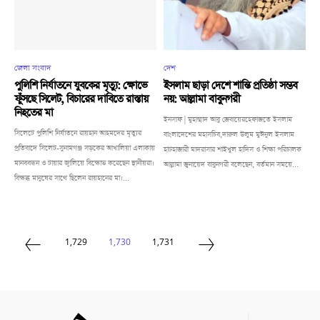
জেলা সংবাদ
দেশ
পুলিশি নির্যাতনে যুবকের মৃত্যু: ক্ষোভে
ইসলাম ছাড়া দেশে শান্তি প্রতিষ্ঠা সম্ভব
ফুঁসছে সিলেট, বিচারের দাবিতে রাস্তায়
নয়: আল্লামা বাবুনগরী
নিহতের মা
ইনসাফ | মুহাম্মাদ আবু জেবায়েরহেফাজতে ইসলাম
সিলেটে পুলিশি নির্যাতনে রায়হান আহমদের মৃত্যুর
বাংলাদেশের মহাসচিব,দারুল উলুম মুঈনুল ইসলাম
প্রতিবাদে সিলেট-সুনামগঞ্জ সড়কের আখালিয়া এলাকায়
হাটহাজারী মাদরাসার শাইখুল হাদিস ও শিক্ষা পরিচালক
মানববন্ধন ও টায়ার জ্বালিয়ে বিক্ষোভ করেছেন স্থানীয়রা।
আল্লামা জুনায়েদ বাবুনগরী বলেছেন, বর্তমান সময়ে...
বিক্ষব্ধ মানুষের সাথে ছিলেন রায়হানের মা।...
1,729
1,730
1,731