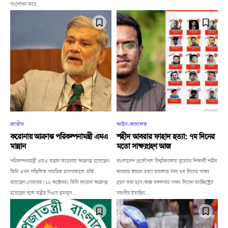
সংশোধন করে...
জাতীয়
আইন-আদালত
করোনায় আক্রান্ত পরিকল্পনামন্ত্রী এমএ
শহীদ আবরার ফাহাদ হত্যা: ৭ম দিনের
মান্নান
মতো সাক্ষ্যগ্রহণ আজ
পরিকল্পনামন্ত্রী এমএ মান্নান করোনায় আক্রান্ত হয়েছেন।
বাংলাদেশ প্রকৌশল বিশ্ববিদ্যালয় বুয়েটর শিক্ষার্থী শহীদ
তিনি এখন সম্মিলিত সামরিক হাসপাতালে ভর্তি
আবরার ফাহাদ হত্যা মামলায় টানা ৭ম দিনের সাক্ষ্য
রয়েছেন।সোমবার (১২ অক্টোবর) তিনি করোনা আক্রান্ত
গ্রহণ করা হবে।আজ মঙ্গলবার সাক্ষ্য দিবেন ম্যাজিস্ট্রেট
হয়েছেন বলে মন্ত্রীর পিএস হুমায়ুন...
সাদবীর ইয়াছিন...