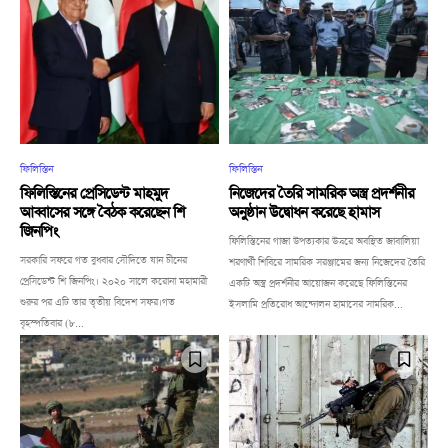
ফিলিস্তিন
ফিলিস্তিন
ফিলিস্তিনের প্রেসিডেন্ট মাহমুদ
নিজেদের তৈরি সামরিক অস্ত্র প্রদর্শনীর
আব্বাসের সঙ্গে বৈঠক করেছেন শি
অনুষ্ঠান উদ্বোধন করেছে হামাস
জিনপিং
ফিলিস্তিনের গাজা উপত্যকার উত্তরে অবস্থিত জাবালিয়া
সরকারি সফরে গত বুধবার সৌদিতে যান চীনের
শরণার্থী শিবিরে সামরিক সরঞ্জামের জন্য নিজেদের তৈরি
প্রেসিডেন্ট শি জিনপিং। ২০২০ সালে করোনা মহামারী
একটি অস্ত্র প্রদর্শনীর আয়োজন করেছে ফিলিস্তিনের
শুরুর পর এটি তার তৃতীয় বিদেশ সফর।গত
ইসলামি প্রতিরোধ আন্দোলন হামাসের সামরিক...
বৃহস্পতিবার (৮...