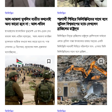
ফিলিস্তিন
ফিলিস্তিন
আল-আকসা মুসলিম ব্যতীত কখনোই
শরণার্থী শিবিরে ফিলিস্তিনিদের সাথে বসে
অন্য কারো হবে না : আল-খতিব
ফুটবল বিশ্বকাপের ম্যাচ দেখলেন
ব্রাজিলের রাষ্ট্রদূত
ইসরাইলের ইসলামিক মুভমেন্ট এর উপ-প্রধান শেখ
ফিলিস্তিনে নিযুক্ত ব্রাজিলের রাষ্ট্রদূত ফ্রান্সিসকো মাউরো
কামাল আল-খাতিব বলেছেন, "আল-আকসা মসজিদ
ওলান্ড ব্রাসিল গাজা উপত্যকার রাফাহ শহরের একটি
মুসলমান ব্যাতিত কখনো অন্য কারো হবে না।"গত
ফিলিস্তিনি শরণার্থী শিবিরে পরিদর্শনে যান। এসময় তিনি
সোমবার (৫ ডিসেম্বর) কুয়েতের আল-মুজতামা
ফিলিস্তিনিদের সাথে বসে ব্রাজিল...
ম্যাগাজিনের...
ফিলিস্তিন
ফিলিস্তিন