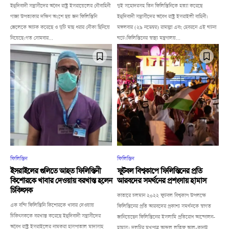
ইহুদিবাদী সন্ত্রাসীদের অবৈধ রাষ্ট্র ইসরায়েলের নৌবাহিনী
দুই সহোদরসহ তিন ফিলিস্তিনিকে হত্যা করেছে
গাজা উপত্যকার দক্ষিণ অংশে ছয় জন ফিলিস্তিনি
ইহুদিবাদী সন্ত্রাসীদের অবৈধ রাষ্ট্র ইসরাইলী বাহিনী।
জেলেকে আটক করেছে ও দুটি মাছ ধরার নৌকা ছিনিয়ে
মঙ্গলবার (২৯ নভেম্বর) রামাল্লা এবং হেবরনে এই ঘটনা
নিয়েছে।গত সোমবার...
ঘটে।ফিলিস্তিনের স্বাস্থ্য মন্ত্রণালয়...
ফিলিস্তিন
ফিলিস্তিন
ইসরাইলের গুলিতে আহত ফিলিস্তিনী
ফুটবল বিশ্বকাপে ফিলিস্তিনের প্রতি
কিশোরকে খাবার দেওয়ায় বরখাস্ত হলেন
আরবদের সমর্থনের প্রশংসায় হামাস
চিকিৎসক
কাতারে চলমান ২০২২ ফুটবল বিশ্বকাপ উপলক্ষে
এক বন্দি ফিলিস্তিনি কিশোরকে খাবার দেওয়ায়
ফিলিস্তিনের প্রতি আরবদের প্রকাশ্য সমর্থনকে স্বাগত
চিকিৎসককে বরখাস্ত করেছে ইহুদিবাদী সন্ত্রাসীদের
জানিয়েছেন ফিলিস্তিনের ইসলামি প্রতিরোধ আন্দোলন-
অবৈধ রাষ্ট্র ইসরাইলের নামকরা হাসপাতাল মাদাসাহ
হামাস। দলটির মুখপাত্র আব্দুল লতিফ আল-কানউ