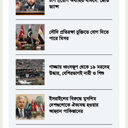
চাপ প্রয়োগ অব্যাহত থাকবে: জেডি
ভ্যান্স
সৌদি প্রতিরক্ষা চুক্তিতে যোগ দিতে
পারে মিসর
গাজ্জায় ধ্বংসস্তূপ থেকে ১৯ মরদেহ
উদ্ধার, বেশিরভাগই নারী ও শিশু
ইসরাইলের বিরুদ্ধে মুসলিম
দেশগুলোকে ঐক্যবদ্ধ হওয়ার
আহ্বান পাকিস্তানের