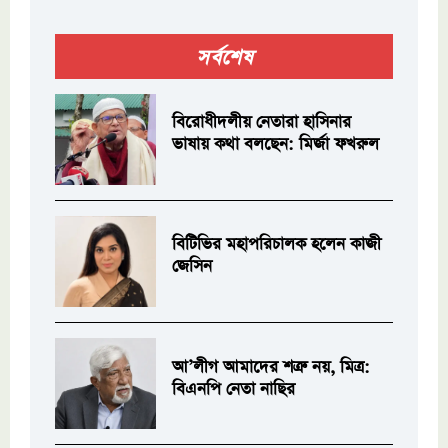
সর্বশেষ
বিরোধীদলীয় নেতারা হাসিনার
ভাষায় কথা বলছেন: মির্জা ফখরুল
বিটিভির মহাপরিচালক হলেন কাজী
জেসিন
আ’লীগ আমাদের শত্রু নয়, মিত্র:
বিএনপি নেতা নাছির