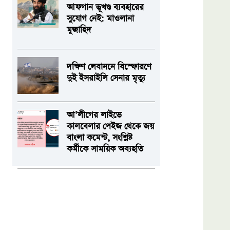
আফগান ভূখণ্ড ব্যবহারের
সুযোগ নেই: মাওলানা
মুজাহিদ
দক্ষিণ লেবাননে বিস্ফোরণে
দুই ইসরাইলি সেনার মৃত্যু
আ’লীগের লাইভে
কালবেলার পেইজ থেকে জয়
বাংলা কমেন্ট, সংশ্লিষ্ট
কর্মীকে সাময়িক অব্যহতি