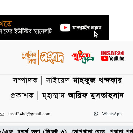
সম্পাদক | সাইয়েদ
মাহফুজ খন্দকার
প্রকাশক | মুহাম্মাদ
আরিফ মুসতাহসান
insaf24bd@gmail.com
WhatsApp
: ৩১/এফ, চতুর্থ তলা (লিফট ৩), তোপখানা রোড, পুরানা 