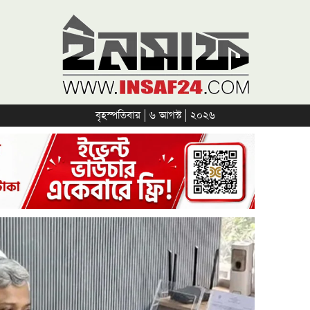
বৃহস্পতিবার | ৬ আগস্ট | ২০২৬