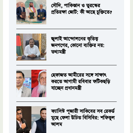
সৌদি, পাকিস্তান ও তুরস্কের
প্রতিরক্ষা জোট: কী আছে চুক্তিতে?
জুলাই আন্দোলনের কৃতিত্ব
জনগণের, কোনো ব্যক্তির নয়:
তথ্যমন্ত্রী
হেফাজত আমীরের সঙ্গে সাক্ষাৎ
করতে আগামী রবিবার ফটিকছড়ি
যাচ্ছেন প্রধানমন্ত্রী
ফ্যাসিস্ট পূজারী সাকিবের সব রেকর্ড
মুছে ফেলা উচিত বিসিবির: শফিকুল
আলম