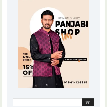
খুঁজুন