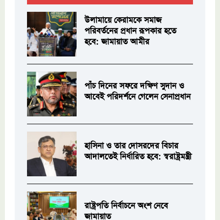
উলামায়ে কেরামকে সমাজ
পরিবর্তনের প্রধান রূপকার হতে
হবে: জামায়াত আমীর
পাঁচ দিনের সফরে দক্ষিণ সুদান ও
আবেই পরিদর্শনে গেলেন সেনাপ্রধান
হাসিনা ও তার দোসরদের বিচার
আদালতেই নির্ধারিত হবে: স্বরাষ্ট্রমন্ত্রী
রাষ্ট্রপতি নির্বাচনে অংশ নেবে
জামায়াত