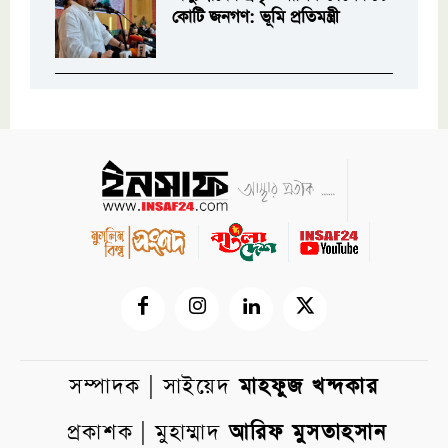
কোটি জনগণ: ভূমি প্রতিমন্ত্রী
সম্পাদক | সাইয়েদ
মাহফুজ খন্দকার
প্রকাশক | মুহাম্মাদ
আরিফ মুসতাহসান