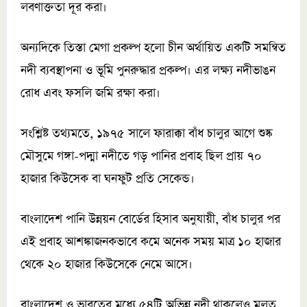
লবণাক্ততা দূর করা।
অন্যদিকে তিস্তা মেগা প্রকল্প হলো চীন অর্থায়িত একটি সমন্বিত
নদী ব্যবস্থাপনা ও ভূমি পুনরুদ্ধার প্রকল্প। এর লক্ষ্য নদীভাঙন
রোধ এবং ফসলি জমি রক্ষা করা।
সংশ্লিষ্ট তথ্যমতে, ১৯৭৫ সালে ফারাক্কা বাঁধ চালুর আগে শুষ্ক
মৌসুমে গঙ্গা-পদ্মা নদীতে গড় পানির প্রবাহ ছিল প্রায় ৭০
হাজার কিউসেক বা ঘনফুট প্রতি সেকেন্ড।
বাংলাদেশ পানি উন্নয়ন বোর্ডের হিসাব অনুযায়ী, বাঁধ চালুর পর
এই প্রবাহ আশঙ্কাজনকভাবে কমে অনেক সময় মাত্র ১০ হাজার
থেকে ২০ হাজার কিউসেকে নেমে আসে।
বাংলাদেশ ও ভারতের মধ্যে ৫৪টি অভিন্ন নদী থাকলেও মূলত