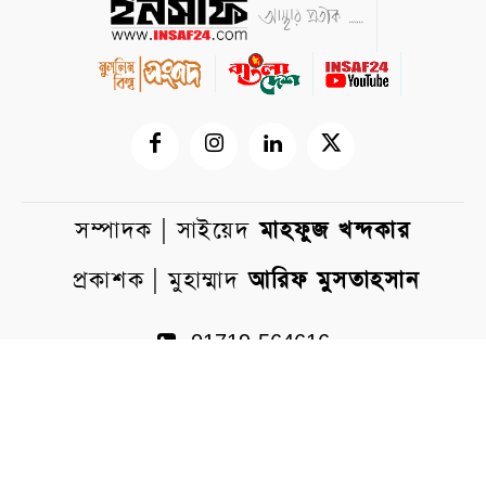
সম্পাদক | সাইয়েদ
মাহফুজ খন্দকার
প্রকাশক | মুহাম্মাদ
আরিফ মুসতাহসান
01719-564616
insaf24bd@gmail.com
WhatsApp
Messenger
প্রধান কার্যালয়: ৩১/এফ, চতুর্থ তলা (লিফট ৩),