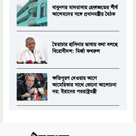
বাবুনগর মাদরাসায় হেফাজতের শীর্ষ
আলেমদের সঙ্গে প্রধানমন্ত্রীর বৈঠক
স্বৈরাচার হাসিনার ভাষায় কথা বলছে
বিরোধীদল: মির্জা ফখরুল
ক্ষতিপুরণ দেওয়ার আগে
আমেরিকার সাথে কোনো আলোচনা
নয়: ইরানের পররাষ্ট্রমন্ত্রী