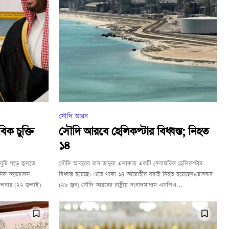
সৌদি আরব
ক চুক্তি
সৌদি আরবে হেলিকপ্টার বিধ্বস্ত; নিহত
১৪
ূচি গড়ে তুলতে
সৌদি আরবের রাস তানুরা এলাকায় একটি বেসামরিক হেলিকপ্টার
ঠানিক অনুমোদন
বিধ্বস্ত হয়েছে। এতে থাকা ১৪ আরোহীর সবাই নিহত হয়েছেন।রোববার
ঙ্গলবার (২২ জুলাই)
(২৮ জুন) সৌদি আরবের রাষ্ট্রীয় সংবাদমাধ্যম এসপিএ...