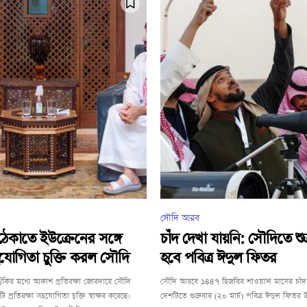
সৌদি আরব
 ঠেকাতে ইউক্রেনের সঙ্গে
চাঁদ দেখা যায়নি: সৌদিতে শু
সহযোগিতা চুক্তি করল সৌদি
হবে পবিত্র ঈদুল ফিতর
ঝুঁকির মধ্যে আকাশ প্রতিরক্ষা জোরদারে সৌদি
সৌদি আরবে ১৪৪৭ হিজরির শাওয়াল মাসের চাঁদ
্রতিরক্ষা সহযোগিতা চুক্তি স্বাক্ষর করেছে।
দেশটিতে শুক্রবার (২০ মার্চ) পবিত্র ঈদুল ফিতর