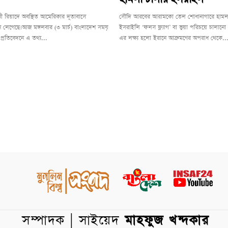
 রিয়াদে অবস্থিত আমেরিকার দূতাবাসে
সৌদি আরবের আরামকো তেল শোধানাগারে হামল
 লেগেছে।আজ মঙ্গলবার (৩ মার্চ) বাংলাদেশ সময়
ইসরাইলি ‘ফলস ফ্ল্যাগ’ বা ভুয়া পরিচয়ে চালা
্রতিবেদনে এ তথ্য...
এর লক্ষ্য হলো ইরানে আক্রমণের অপরাধ থেকে..
সম্পাদক | সাইয়েদ
মাহফুজ খন্দকার