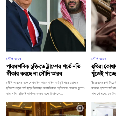
সৌদি আরব
সৌদি আরব
পারমাণবিক চুক্তিতে ট্রাম্পের শর্তে নতি
হুথিরা কোথা
স্বীকার করছে না সৌদি আরব
খুঁজেই পাচ্ছ
সৌদি আরবের সঙ্গে বেসামরিক পারমাণবিক কর্মসূচি গড়ে তোলার
ইয়েমেনের হুথি বিদ্র
চুক্তিতে নতুন শর্ত জুড়ে দিয়েছেন আমেরিকার প্রেসিডেন্ট ডোনাল্ড ট্রাম্প।
জাজান প্রদেশে অগ্নি
তার দাবি, চুক্তিটি কার্যকর করতে হলে রিয়াদকে...
চালানো হচ্ছে, সে উৎস 