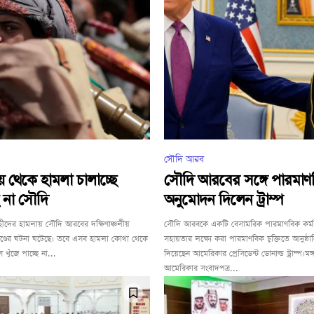
সৌদি আরব
য় থেকে হামলা চালাচ্ছে
সৌদি আরবের সঙ্গে পারমাণবি
ে না সৌদি
অনুমোদন দিলেন ট্রাম্প
োহীদের হামলায় সৌদি আরবের দক্ষিণাঞ্চলীয়
সৌদি আরবকে একটি বেসামরিক পারমাণবিক কর্মস
কাণ্ডের ঘটনা ঘটেছে। তবে এসব হামলা কোথা থেকে
সহায়তার লক্ষ্যে করা পারমাণবিক চুক্তিতে আনুষ্
খুঁজে পাচ্ছে না...
দিয়েছেন আমেরিকার প্রেসিডেন্ট ডোনাল্ড ট্রাম্প।ম
আমেরিকার সংবাদপত্র...