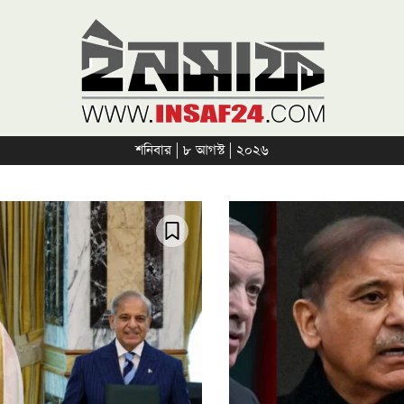
শনিবার | ৮ আগস্ট | ২০২৬