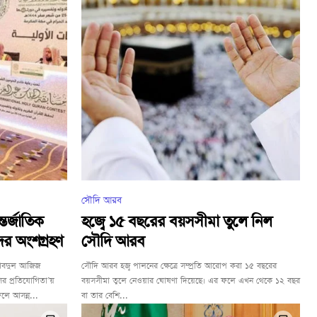
সৌদি আরব
তর্জাতিক
হজ্বে ১৫ বছরের বয়সসীমা তুলে নিল
ের অংশগ্রহণ
সৌদি আরব
 আবদুল আজিজ
সৌদি আরব হজ্ব পালনের ক্ষেত্রে সম্প্রতি আরোপ করা ১৫ বছরের
র প্রতিযোগিতা’য়
বয়সসীমা তুলে নেওয়ার ঘোষণা দিয়েছে। এর ফলে এখন থেকে ১২ বছর
ফলে আসন্ন...
বা তার বেশি...