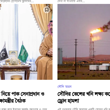
্রেনের প্রেসিডেন্ট ভ্লাদিমির...
দেখা না যাওয়ায় এবার...
সৌদি আরব
 নিয়ে পাক সেনাপ্রধান ও
সৌদির তেলের খনি লক্ষ্য ক
ষামন্ত্রীর বৈঠক
ড্রোন হামলা
্ষ্য করে ইরানের মুহুর্মুহু ক্ষেপণাস্ত্র ও ড্রোন
এই প্রথমবার সৌদি আরবের একটি তেলের খনি লক্ষ