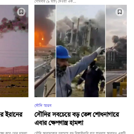
সোমবার (৯ মার্চ) দেওয়া এক...
সৌদি আরব
রে ইরানের
সৌদির সবচেয়ে বড় তেল শোধনাগারে
এবার ক্ষেপণাস্ত্র হামলা
্য করে ড্রোন হামলা
সৌদি আরামকোর সবচেয়ে বড় রিফাইনারি রাস তানুরায় আবারও একটি