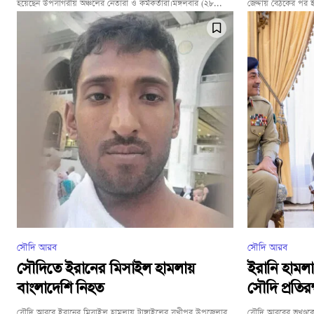
হয়েছেন উপসাগরীয় অঞ্চলের নেতারা ও কর্মকর্তারা।মঙ্গলবার (২৮...
জেদ্দায় বৈঠকের পর ইউক
সৌদি আরব
সৌদি আরব
সৌদিতে ইরানের মিসাইল হামলায়
ইরানি হামলা
বাংলাদেশি নিহত
সৌদি প্রতিরক্
সৌদি আরবে ইরানের মিসাইল হামলায় টাঙ্গাইলের সখীপুর উপজেলার
সৌদি আরবের ভূখণ্ডকে লক