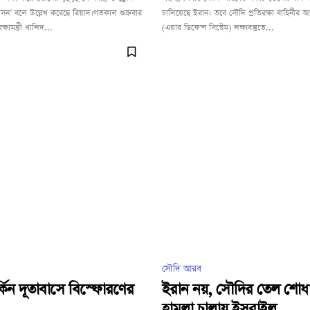
াসন’ বলে উল্লেখ করেছে রিয়াদ।গতকাল শুক্রবার
চালিয়েছে ইরান। তবে সৌদি প্রতিরক্ষা বাহিনীর আকাশ
্ষামন্ত্রী খালিদ...
(এয়ার ডিফেন্স সিস্টেম) লক্ষ্যবস্তুতে...
সৌদি আরব
কিন দূতাবাসে বিস্ফোরণের
ইরান নয়, সৌদির তেল শোধা
হামলা চালায় ইসরাইল