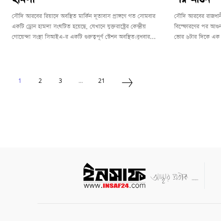
সৌদি আরবের রিয়াদে অবস্থিত মার্কিন দূতাবাস প্রাঙ্গণে গত সোমবার
সৌদি আরবের রাজধানী
একটি ড্রোন হামলা সংঘটিত হয়েছে, যেখানে যুক্তরাষ্ট্রের কেন্দ্রীয়
বিস্ফোরণের পর আগুন
গোয়েন্দা সংস্থা সিআইএ-র একটি গুরুত্বপূর্ণ স্টেশন অবস্থিত।বুধবার...
ভোর ৬টার দিকে এক প
1
2
3
...
21