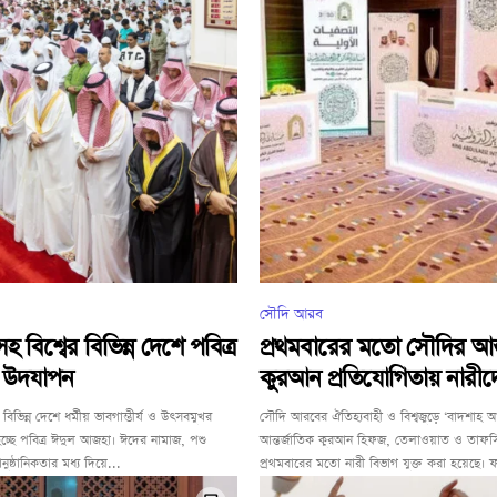
সৌদি আরব
বিশ্বের বিভিন্ন দেশে পবিত্র
প্রথমবারের মতো সৌদির আন্
 উদযাপন
কুরআন প্রতিযোগিতায় নারীদ
িভিন্ন দেশে ধর্মীয় ভাবগাম্ভীর্য ও উৎসবমুখর
সৌদি আরবের ঐতিহ্যবাহী ও বিশ্বজুড়ে ‘বাদশাহ
্ছে পবিত্র ঈদুল আজহা। ঈদের নামাজ, পশু
আন্তর্জাতিক কুরআন হিফজ, তেলাওয়াত ও তাফসি
নুষ্ঠানিকতার মধ্য দিয়ে...
প্রথমবারের মতো নারী বিভাগ যুক্ত করা হয়েছে। 