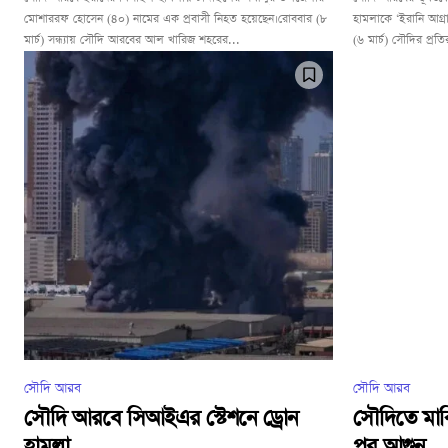
মোশাররফ হোসেন (৪০) নামের এক প্রবাসী নিহত হয়েছেন।রোববার (৮
হামলাকে ‘ইরানি আগ্র
মার্চ) সন্ধ্যায় সৌদি আরবের আল খারিজ শহরের...
(৬ মার্চ) সৌদির প্রতিরক
সৌদি আরব
সৌদি আরব
সৌদি আরবে সিআইএর স্টেশনে ড্রোন
সৌদিতে মার্
হামলা
পর আগুন