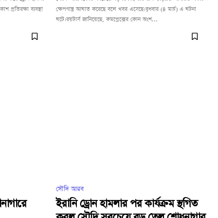
 প্রতিরক্ষা ব্যবস্থা
ক্ষেপণাস্ত্র আঘাত করেছে বলে খবর এসেছে।বুধবার (৪ মার্চ) এ ঘটনা
ঘটে।রয়টার্স জানিয়েছে, কমপ্লেক্সের কোন অংশ...
সৌদি আরব
নাগারে
ইরানি ড্রোন হামলার পর কার্যক্রম স্থগিত
করল সৌদি সবচেয়ে বড় তেল শোধনাগার