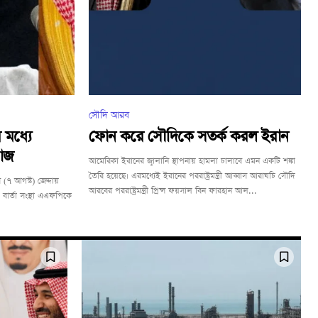
সৌদি আরব
 মধ্যে
ফোন করে সৌদিকে সতর্ক করল ইরান
 আজ
আমেরিকা ইরানের জ্বালানি স্থাপনায় হামলা চালাবে এমন একটি শঙ্কা
তৈরি হয়েছে। এরমধ্যেই ইরানের পররাষ্ট্রমন্ত্রী আব্বাস আরাঘচি সৌদি
 (৭ আগস্ট) জেদ্দায়
আরবের পররাষ্ট্রমন্ত্রী প্রিন্স ফয়সাল বিন ফারহান আল...
 বার্তা সংস্থা এএফপিকে