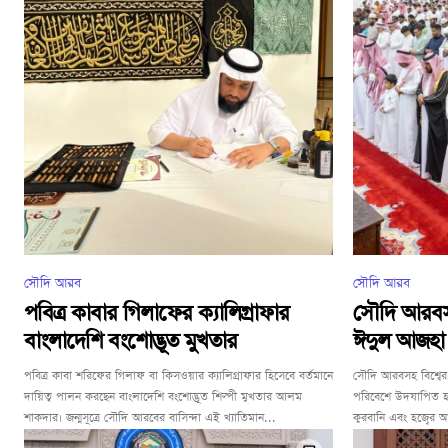
সৌদি আরব
সৌদি আরব
পবিত্র কাবার গিলাফের ক্যালিগ্রাফার
সৌদি আরবসহ 
বাংলাদেশি বংশোদ্ভূত মুখতার
ঈদুল আজহা
পবিত্র কাবা শরিফের গিলাফ বা কিসওয়ার ক্যালিগ্রাফার হিসেবে বর্তমানে
সৌদি আরবসহ বিশ্বের ব
দায়িত্ব পালন করছেন বাংলাদেশি বংশোদ্ভূত শিল্পী মুখতার আলম
পরিবেশে উদযাপিত হচ
শাকদার। জন্মসূত্রে সৌদি আরবের বাসিন্দা এই খ্যাতিমান...
কুরবানি এবং হজ্বের আ