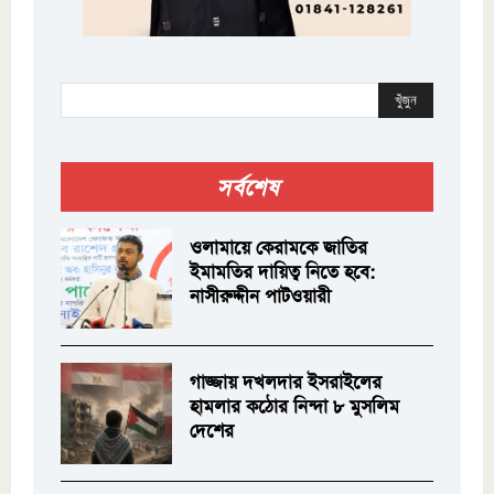
খুঁজুন
সর্বশেষ
ওলামায়ে কেরামকে জাতির
ইমামতির দায়িত্ব নিতে হবে:
নাসীরুদ্দীন পাটওয়ারী
গাজ্জায় দখলদার ইসরাইলের
হামলার কঠোর নিন্দা ৮ মুসলিম
দেশের