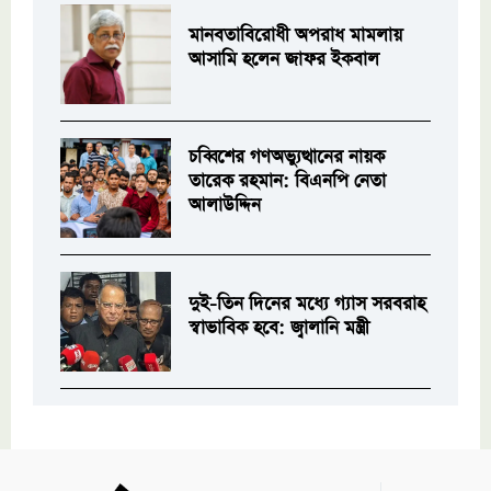
মানবতাবিরোধী অপরাধ মামলায়
আসামি হলেন জাফর ইকবাল
চব্বিশের গণঅভ্যুত্থানের নায়ক
তারেক রহমান: বিএনপি নেতা
আলাউদ্দিন
দুই-তিন দিনের মধ্যে গ্যাস সরবরাহ
স্বাভাবিক হবে: জ্বালানি মন্ত্রী