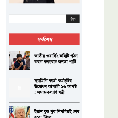
খুঁজুন
সর্বশেষ
জাতীয় ওয়ার্কিং কমিটি গঠন
করল ককরোচ জনতা পার্টি
ফ্যামিলি কার্ড’ কর্মসূচির
উদ্বোধন আগামী ১৬ আগস্ট
: সমাজকল্যাণ মন্ত্রী
ইরান যুদ্ধ খুব শিগগিরই শেষ
হবে: ট্রাম্প