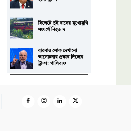
সিলেটে দুই বাসের মুখোমুখি
সংঘর্ষে নিহত ৭
বারবার লোক দেখানো
আলোচনার প্রস্তাব দিচ্ছেন
ট্রাম্প: গালিবাফ