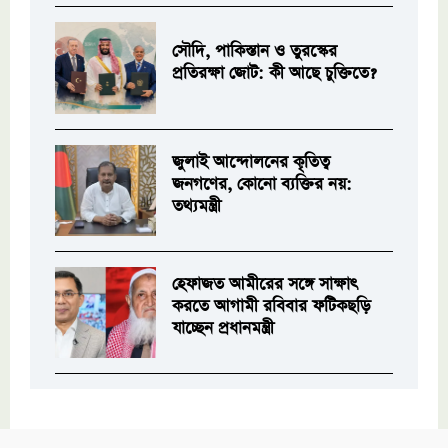
সৌদি, পাকিস্তান ও তুরস্কের
প্রতিরক্ষা জোট: কী আছে চুক্তিতে?
জুলাই আন্দোলনের কৃতিত্ব
জনগণের, কোনো ব্যক্তির নয়:
তথ্যমন্ত্রী
হেফাজত আমীরের সঙ্গে সাক্ষাৎ
করতে আগামী রবিবার ফটিকছড়ি
যাচ্ছেন প্রধানমন্ত্রী