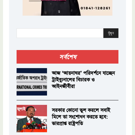
খুঁজুন
সর্বশেষ
আজ ‘আয়নাঘর’ পরিদর্শনে যাচ্ছেন
ট্রাইব্যুনালের বিচারক ও
আইনজীবীরা
সরকার কোনো ভুল করলে সবাই
মিলে তা সংশোধন করতে হবে:
ভারপ্রাপ্ত রাষ্ট্রপতি