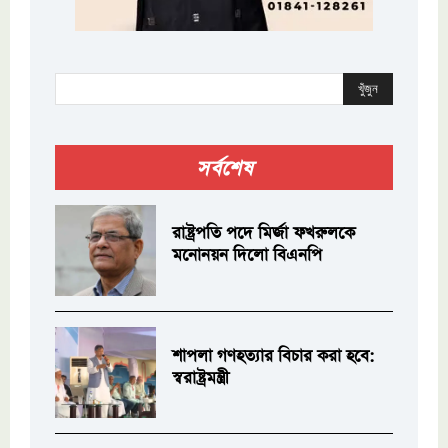
খুঁজুন
সর্বশেষ
রাষ্ট্রপতি পদে মির্জা ফখরুলকে
মনোনয়ন দিলো বিএনপি
শাপলা গণহত্যার বিচার করা হবে:
স্বরাষ্ট্রমন্ত্রী