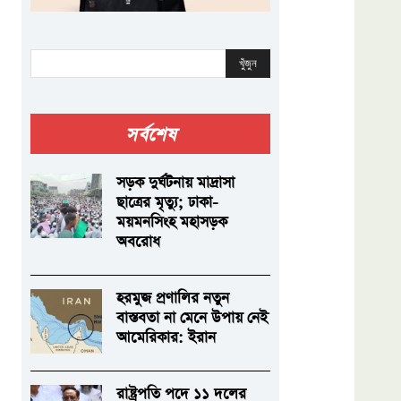
খুঁজুন
সর্বশেষ
সড়ক দুর্ঘটনায় মাদ্রাসা
ছাত্রের মৃত্যু; ঢাকা-
ময়মনসিংহ মহাসড়ক
অবরোধ
হরমুজ প্রণালির নতুন
বাস্তবতা না মেনে উপায় নেই
আমেরিকার: ইরান
রাষ্ট্রপতি পদে ১১ দলের