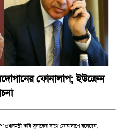
থে এরদোগানের ফোনালাপ; ইউক্রেন
োচনা
টিশ প্রধানমন্ত্রী ঋষি সুনাকের সাথে ফোনালাপে বলেছেন,