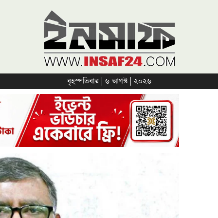
বৃহস্পতিবার | ৬ আগস্ট | ২০২৬