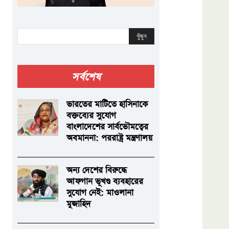
খুঁজুন
সর্বশেষ
ভারতের মাটিতে হাসিনাকে
বক্তব্যের সুযোগ
বাংলাদেশের সার্বভৌমত্বের
অবমাননা: পররাষ্ট্র মন্ত্রণালয়
অন্য দেশের বিরুদ্ধে
আফগান ভূখণ্ড ব্যবহারের
সুযোগ নেই: মাওলানা
মুজাহিদ