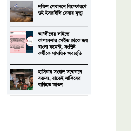
দক্ষিণ লেবাননে বিস্ফোরণে
দুই ইসরাইলি সেনার মৃত্যু
আ’লীগের লাইভে
কালবেলার পেইজ থেকে জয়
বাংলা কমেন্ট, সংশ্লিষ্ট
কর্মীকে সাময়িক অব্যহতি
হাসিনার সংবাদ সম্মেলনে
বক্তব্য, রাতেই সাকিবের
বাড়িতে আগুন