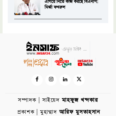
এগিয়ে নিতে কাজ করছে বিএনপি:
মির্জা ফখরুল
সম্পাদক | সাইয়েদ
মাহফুজ খন্দকার
প্রকাশক | মুহাম্মাদ
আরিফ মুসতাহসান