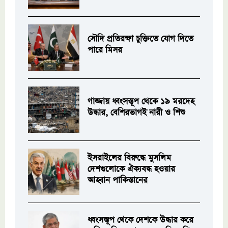
সৌদি প্রতিরক্ষা চুক্তিতে যোগ দিতে
পারে মিসর
গাজ্জায় ধ্বংসস্তূপ থেকে ১৯ মরদেহ
উদ্ধার, বেশিরভাগই নারী ও শিশু
ইসরাইলের বিরুদ্ধে মুসলিম
দেশগুলোকে ঐক্যবদ্ধ হওয়ার
আহ্বান পাকিস্তানের
ধ্বংসস্তূপ থেকে দেশকে উদ্ধার করে