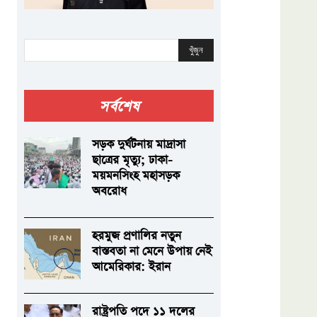
খুঁজুন
সর্বশেষ
সড়ক দুর্ঘটনায় মাদ্রাসা
ছাত্রের মৃত্যু; ঢাকা-
ময়মনসিংহ মহাসড়ক
অবরোধ
হরমুজ প্রণালির নতুন
বাস্তবতা না মেনে উপায় নেই
আমেরিকার: ইরান
রাষ্ট্রপতি পদে ১১ দলের