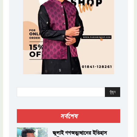
খুঁজুন
সর্বশেষ
জুলাই গণঅভ্যুত্থানের ইতিহাস