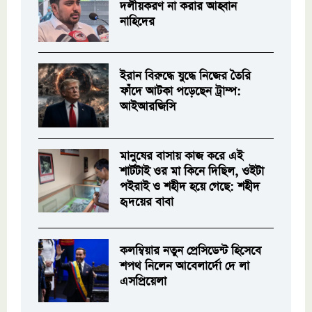
দলীয়করণ না করার আহ্বান
নাহিদের
ইরান বিরুদ্ধে যুদ্ধে নিজের তৈরি
ফাঁদে আটকা পড়েছেন ট্রাম্প:
আইআরজিসি
মানুষের বাসায় কাজ করে এই
শার্টটাই ওর মা কিনে দিছিল, ওইটা
পইরাই ও শহীদ হয়ে গেছে: শহীদ
হৃদয়ের বাবা
কলম্বিয়ার নতুন প্রেসিডেন্ট হিসেবে
শপথ নিলেন আবেলার্দো দে লা
এসপ্রিয়েলা