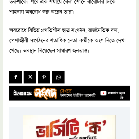
তরুণীকে। পরে এক পর্যায়ে বেলা পৌনে বারোটার দিকে
শাহবাগ অবরোধ শুরু করেন তারা।
অবরোধে বিভিন্ন প্রগতিশীল ছাত্র সংগঠন, রাজনৈতিক দল,
পেশাজীবী সংগঠনের শতাধিক নেতা-কর্মীকে অংশ নিতে দেখা
গেছে। অবস্থান নিয়েছেন সাধারণ জনতাও।