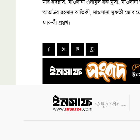
মীর ইদরীস, মাওলানা এনামুল হক মুসা, মাওলান
আতাউর রহমান আতিকী, মাওলানা মুফতী জোবায়ের 
ফারুকী প্রমুখ।