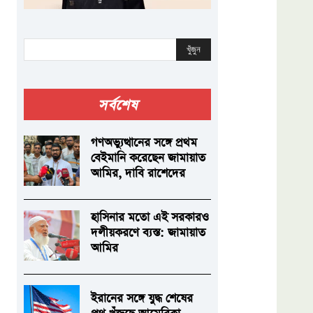
খুঁজুন
সর্বশেষ
গণঅভ্যুত্থানের সঙ্গে প্রথম
বেইমানি করেছেন জামায়াত
আমির, দাবি রাশেদের
হাসিনার মতো এই সরকারও
দলীয়করণে ব্যস্ত: জামায়াত
আমির
ইরানের সঙ্গে যুদ্ধ শেষের