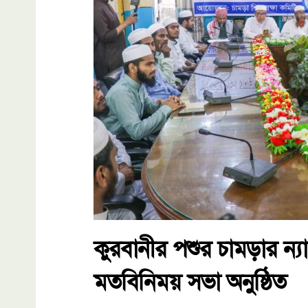
কুরবানীর পশুর চামড়ার ন্যা
মতবিনিময় সভা অনুষ্ঠিত