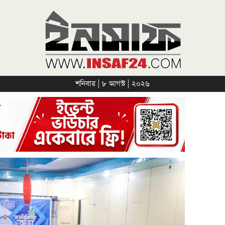
শনিবার | ৮ আগস্ট | ২০২৬