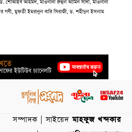
া ড. শোআইব আহমদ, মাওলানা রুহুল আমিন সাদী, মাওলানা
গণী, মুফতী ইমরানুল বারি সিরাজী, ড. শহীদুল ইসলাম
সম্পাদক | সাইয়েদ
মাহফুজ খন্দকার