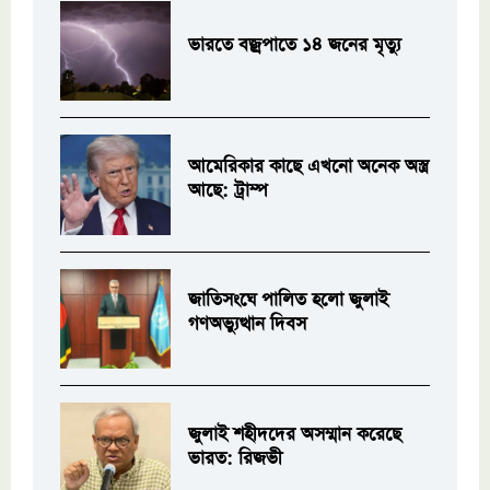
ভারতে বজ্রপাতে ১৪ জনের মৃত্যু
আমেরিকার কাছে এখনো অনেক অস্ত্র
আছে: ট্রাম্প
জাতিসংঘে পালিত হলো জুলাই
গণঅভ্যুত্থান দিবস
জুলাই শহীদদের অসম্মান করেছে
ভারত: রিজভী