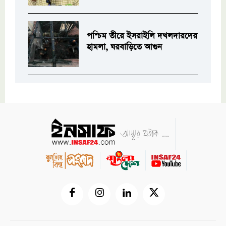
পশ্চিম তীরে ইসরাইলি দখলদারদের
হামলা, ঘরবাড়িতে আগুন