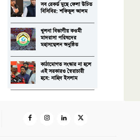
সব রেকর্ড মুছে ফেলা উচিত
বিসিবির: শফিকুল আলম
খুলনা বিভাগীয় কওমী
মাদরাসা পরিষদের
মহাসম্মেলন অনুষ্ঠিত
কাঠামোগত সংস্কার না হলে
এই সরকারও স্বৈরাচারী
হবে: নাহিদ ইসলাম