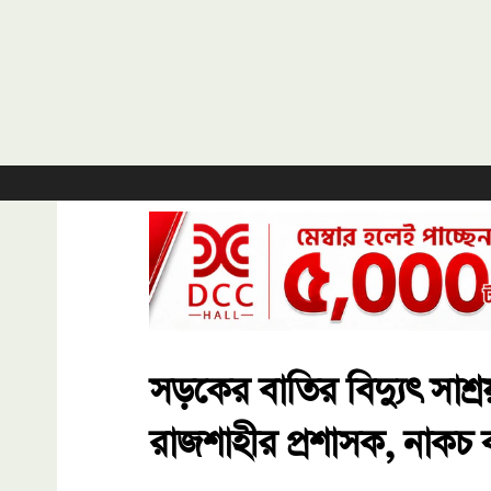
সড়কের বাতির বিদ্যুৎ সাশ্র
রাজশাহীর প্রশাসক, নাকচ কর