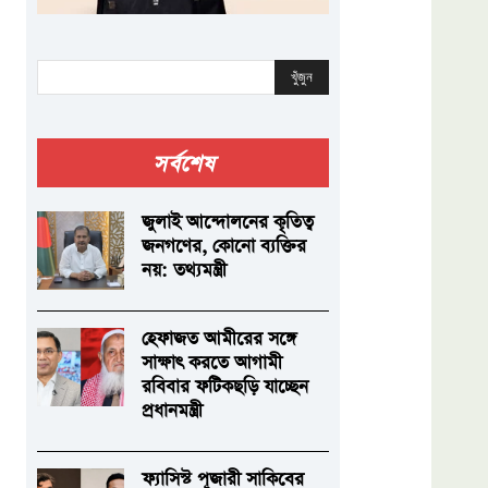
খুঁজুন
সর্বশেষ
জুলাই আন্দোলনের কৃতিত্ব
জনগণের, কোনো ব্যক্তির
নয়: তথ্যমন্ত্রী
হেফাজত আমীরের সঙ্গে
সাক্ষাৎ করতে আগামী
রবিবার ফটিকছড়ি যাচ্ছেন
প্রধানমন্ত্রী
ফ্যাসিস্ট পূজারী সাকিবের