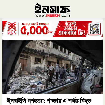
ইসরাইলি গণহত্যা: গাজ্জায় এ পর্যন্ত নিহত