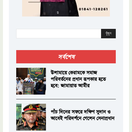
খুঁজুন
সর্বশেষ
উলামায়ে কেরামকে সমাজ
পরিবর্তনের প্রধান রূপকার হতে
হবে: জামায়াত আমীর
পাঁচ দিনের সফরে দক্ষিণ সুদান ও
আবেই পরিদর্শনে গেলেন সেনাপ্রধান