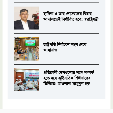
হাসিনা ও তার দোসরদের বিচার
আদালতেই নির্ধারিত হবে: স্বরাষ্ট্রমন্ত্রী
রাষ্ট্রপতি নির্বাচনে অংশ নেবে
জামায়াত
প্রতিবেশী দেশগুলোর সঙ্গে সম্পর্ক
হতে হবে কূটনৈতিক শিষ্টাচারের
ভিত্তিতে: মাওলানা মামুনুল হক