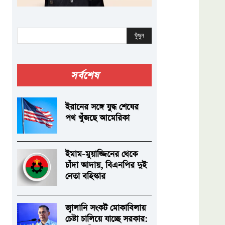
খুঁজুন
সর্বশেষ
ইরানের সঙ্গে যুদ্ধ শেষের
পথ খুঁজছে আমেরিকা
ইমাম-মুয়াজ্জিনের থেকে
চাঁদা আদায়, বিএনপির দুই
নেতা বহিস্কার
জ্বালানি সংকট মোকাবিলায়
চেষ্টা চালিয়ে যাচ্ছে সরকার: