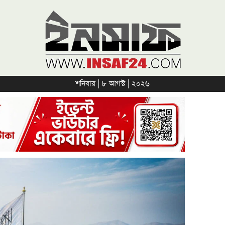
শনিবার | ৮ আগস্ট | ২০২৬