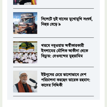
সিলেটে দুই বাসের মুখোমুখি সংঘর্ষ,
নিহত বেড়ে ৯
খতমে নবুওয়াত অস্বীকারকারী
ইসলামের মৌলিক আকীদা থেকে
বিচ্যুত: দেওবন্দের মুহতামিম
ইউনূসের চেয়ে ভালোভাবে দেশ
পরিচালনা করছেন তারেক রহমান:
কাদের সিদ্দিকী