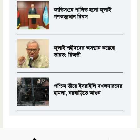
জাতিসংঘে পালিত হলো জুলাই
গণঅভ্যুত্থান দিবস
জুলাই শহীদদের অসম্মান করেছে
ভারত: রিজভী
পশ্চিম তীরে ইসরাইলি দখলদারদের
হামলা, ঘরবাড়িতে আগুন