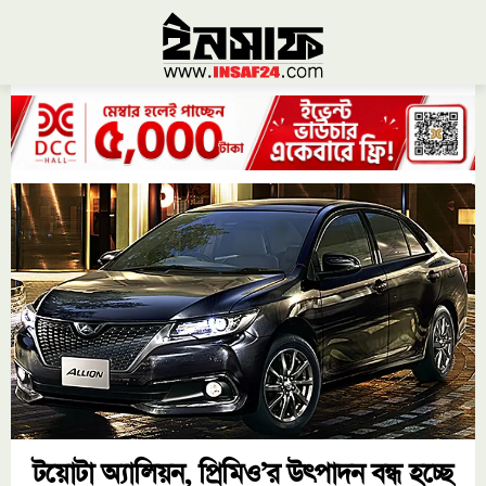
টয়োটা অ্যালিয়ন, প্রিমিও’র উৎপাদন বন্ধ হচ্ছে