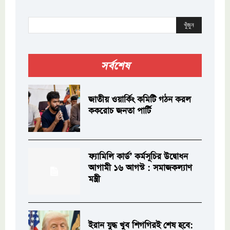
খুঁজুন
সর্বশেষ
জাতীয় ওয়ার্কিং কমিটি গঠন করল
ককরোচ জনতা পার্টি
ফ্যামিলি কার্ড’ কর্মসূচির উদ্বোধন
আগামী ১৬ আগস্ট : সমাজকল্যাণ
মন্ত্রী
ইরান যুদ্ধ খুব শিগগিরই শেষ হবে: