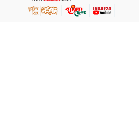
সম্পাদক | সাইয়েদ
মাহফুজ খন্দকার
প্রকাশক | মুহাম্মাদ
আরিফ মুসতাহসান
01719-564616
insaf24bd@gmail.com
WhatsApp
Messenger
প্রধান কার্যালয়: ৩১/এফ, চতুর্থ তলা (লিফট ৩),
তোপখানা রোড, পুরানা পল্টন, ঢাকা-১০০০